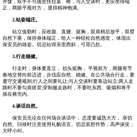
并拢，双手不可随意扶拉桌、椅，与人交谈时，更应坐得端
正，两眼平视对方， 显得精神饱满。
2.站姿端庄。
站立值勤时，应收腹、直腰、挺胸，双肩稍后放平，双臂
自然下垂，保持身体端正，给人一种轻松自然感觉， 体现出
保安员的雄姿。切忌站得东歪西斜，弓背凸肚。
3.行走稳健。
行走时，身体要直立， 抬头挺胸， 平视前方，两腿有节
奏地交替向前迈进，步伐应自然、稳健。在公共场合行走，要
遵守交通规则;行人之间要礼让;与人交谈时要靠边站立;两人走
路时不要勾肩搭背;穿制服走路时，不要吃东西、吸烟和将手
插在裤兜内。
4.谈话自然。
保安员无论在任何场合谈话中， 态度要诚恳大方， 亲切
自然。问候时注意使用礼貌语言。切忌装腔作势，高声谈笑，
大呼小叫。