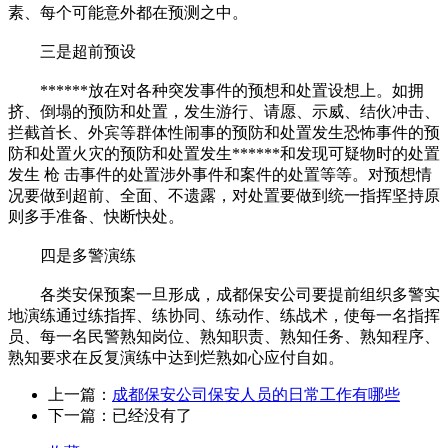
素、每个可能意外都在预测之中。
三是超前预设
******放在对各种突发事件的预想和处置设想上。如拥
挤、倒塌的预防和处置，发生游行、请愿、示威、结伙冲击、
拦截首长、外宾等群体性闹事的预防和处置发生恐怖事件的预
防和处置火灾的预防和处置发生******和发现可疑物时的处置
发生 枪 击事件的处置涉外事件和案件的处置等等。对预想情
况要做到超前、全面、不遗露，对处置要做到统一指挥坚持原
则多手准备、快断快处。
四是多警演练
各类安保预案一旦形成，成都保安公司要提前组织多警实
地演练通过练指挥、练协同、练动作、练战术，使每一名指挥
员、每一名民警熟知岗位、熟知职责、熟知任务、熟知程序、
熟知要求在反复演练中达到烂熟如心应付自如。
上一篇：
成都保安公司保安人员的日常工作有哪些
下一篇：已经没有了