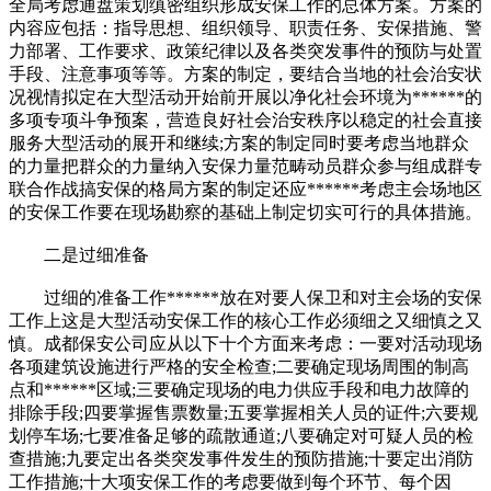
全局考虑通盘策划缜密组织形成安保工作的总体方案。方案的
内容应包括：指导思想、组织领导、职责任务、安保措施、警
力部署、工作要求、政策纪律以及各类突发事件的预防与处置
手段、注意事项等等。方案的制定，要结合当地的社会治安状
况视情拟定在大型活动开始前开展以净化社会环境为******的
多项专项斗争预案，营造良好社会治安秩序以稳定的社会直接
服务大型活动的展开和继续;方案的制定同时要考虑当地群众
的力量把群众的力量纳入安保力量范畴动员群众参与组成群专
联合作战搞安保的格局方案的制定还应******考虑主会场地区
的安保工作要在现场勘察的基础上制定切实可行的具体措施。
二是过细准备
过细的准备工作******放在对要人保卫和对主会场的安保
工作上这是大型活动安保工作的核心工作必须细之又细慎之又
慎。成都保安公司应从以下十个方面来考虑：一要对活动现场
各项建筑设施进行严格的安全检查;二要确定现场周围的制高
点和******区域;三要确定现场的电力供应手段和电力故障的
排除手段;四要掌握售票数量;五要掌握相关人员的证件;六要规
划停车场;七要准备足够的疏散通道;八要确定对可疑人员的检
查措施;九要定出各类突发事件发生的预防措施;十要定出消防
工作措施;十大项安保工作的考虑要做到每个环节、每个因